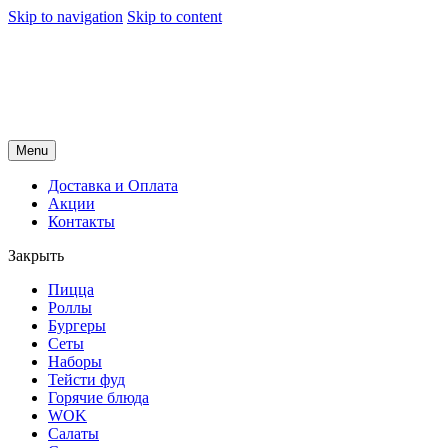
Skip to navigation
Skip to content
Menu
Доставка и Оплата
Акции
Контакты
Закрыть
Пицца
Роллы
Бургеры
Сеты
Наборы
Тейсти фуд
Горячие блюда
WOK
Салаты