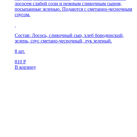
лососем слабой соли и нежным сливочным сыром,
посыпанные зеленью. Подаются с сметанно-чесночным
соусом.
Состав: Лосось, сливочный сыр, хлеб бородинский,
зелень, соус сметано-чесночный, лук зеленый.
8 шт.
810
Р
В корзину