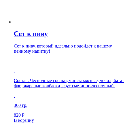
Сет к пиву
Сет к пиву, который идеально подойдёт к вашему
пенному напитку!
Состав: Чесночные гренки, чипсы мясные, чечил, батат
фри, жареные колбаски, соус сметанно-чесночный.
360 гр.
820
Р
В корзину